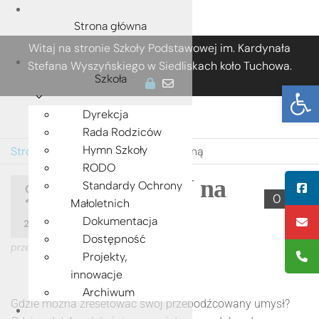
Strona główna
Przejdź
Witaj na stronie Szkoły Podstawowej im. Kardynała
do
Stefana Wyszyńskiego w Siedliskach koło Tuchowa.
treści
Szkoła
Ot
Dyrekcja
Rada Rodziców
Hymn Szkoły
Strona główna
»
Wyjazd SU na Jamną
RODO
Wyjazd SU na
Standardy Ochrony
CZE
0
12
Małoletnich
Jamną
Dokumentacja
2025
Dostępność
przez
ADMIN
Projekty,
innowacje
Archiwum
Gdzie można zresetować swój przebodźcowany umysł?