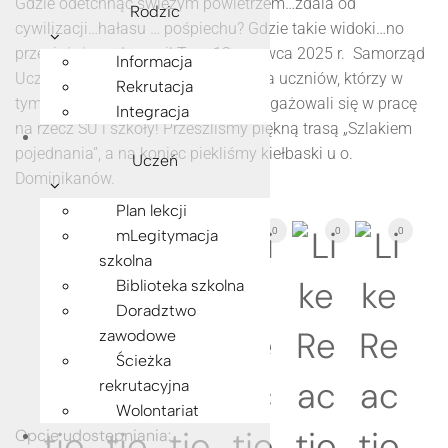
Gdzie odetchnąć świeżym powietrzem…zdala od
Rodzic
cywilizacji…hałasu … pośpiechu? Gdzie takie widoki…no
przecież, że w Jamnej! Tam 12 czerwca 2025 r. Samorząd
Informacja
Uczniowski zorganizował wyjazd dla uczniów, którzy w
Rekrutacja
tym roku szkolnym najbardziej zaangażowali się w pracę
Integracja
na rzecz SU i szkoły! Przeszliśmy piękną trasą „Szlakiem
pojednania”, a na koniec piekliśmy kiełbaski u o.
Uczeń
Dominikanów.
Plan lekcji
0
0
0
0
0
0
mLegitymacja
szkolna
Biblioteka szkolna
Doradztwo
zawodowe
Ścieżka
rekrutacyjna
Wolontariat
Opcje udostępniania: