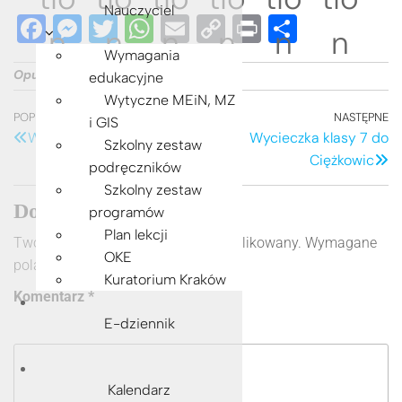
Nauczyciel
F
M
T
W
E
C
Pr
S
a
e
wi
h
m
o
in
h
Wymagania
Opublikowano w
Relacja
c
ss
tt
at
ail
p
t
ar
edukacyjne
Wytyczne MEiN, MZ
e
e
er
s
y
e
Nawigacja
Poprzedni
POPRZEDNI
NASTĘPNE
N
i GIS
b
n
A
Li
Wyjście na Skałkę
Wycieczka klasy 7 do
wpis
w
Szkolny zestaw
wpisu
Ciężkowic
o
g
p
n
podręczników
Szkolny zestaw
o
er
p
k
Dodaj komentarz
programów
k
Plan lekcji
Twój adres e-mail nie zostanie opublikowany.
Wymagane
OKE
pola są oznaczone
*
Kuratorium Kraków
Komentarz
*
E-dziennik
Kalendarz