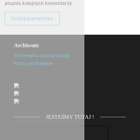
pisania kolejnych komentarzy.
Archiwum
Archiwalna strona szkoły
Posty archiwalne
JESTEŚMY TUTAJ !