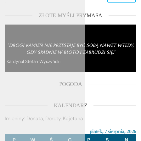
ZŁOTE MYŚLI PRYMASA
"
Drogi kamień nie przestaje być sobą nawet wtedy,
"
gdy spadnie w błoto i zabrudzi się.
Kardynał Stefan Wyszyński
POGODA
KALENDARZ
Imieniny
:
Donata
,
Doroty
,
Kajetana
piątek, 7 sierpnia, 2026
PONIEDZIAŁEK
WTOREK
ŚRODA
CZWARTEK
PIĄTEK
SOBOTA
NIED
P
W
Ś
C
P
S
N