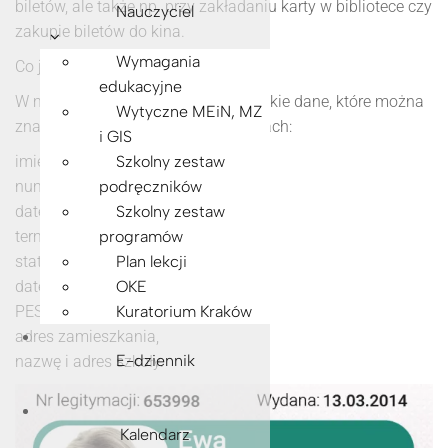
biletów, ale także np. przy zakładaniu karty w bibliotece czy
Nauczyciel
zakupie biletów do kina.
Wymagania
Co jest w środku?
edukacyjne
W mLegitymacji zapisane są wszystkie dane, które można
Wytyczne MEiN, MZ
znaleźć w „tradycyjnych” dokumentach:
i GIS
imię i nazwisko ucznia,
Szkolny zestaw
numer legitymacji,
podręczników
datę wydania,
Szkolny zestaw
termin ważności,
programów
status użytkownika (uczeń),
Plan lekcji
datę urodzenia,
OKE
PESEL,
Kuratorium Kraków
adres zamieszkania,
E-dziennik
nazwę i adres szkoły.
Kalendarz