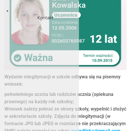
Kontakt
Wydanie mlegitymacji w szkole odbywa się na pisemny
wniosek:
pełnoletniego ucznia lub rodziców ucznia (opiekuna
prawnego) na każdy rok szkolny;
Wniosek należy pobrać ze strony szkoły, wypełnić i złożyć
w sekretariacie szkoły. Zdjęcia do mlegitymacji (w
formacie JPG lub JPEG w rozmiarze nie przekraczającym
5MB) należy przesłać na adres
zssiedliska@gmail.com