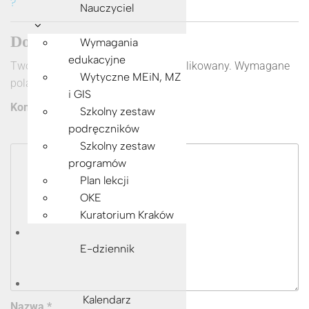
?
o
g
p
n
Nauczyciel
o
er
p
k
Dodaj komentarz
Wymagania
k
edukacyjne
Twój adres e-mail nie zostanie opublikowany.
Wymagane
Wytyczne MEiN, MZ
pola są oznaczone
*
i GIS
Komentarz
*
Szkolny zestaw
podręczników
Szkolny zestaw
programów
Plan lekcji
OKE
Kuratorium Kraków
E-dziennik
Kalendarz
Nazwa
*