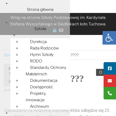
Strona główna
Przejdź
Witaj na stronie Szkoły Podstawowej im. Kardynała
do
Stefana Wyszyńskiego w Siedliskach koło Tuchowa.
treści
Szkoła
Ot
Dyrekcja
Rada Rodziców
Hymn Szkoły
Strona główna
»
Rodzinna Majówka ?‍?‍?‍?
RODO
Rodzinna
Standardy Ochrony
MAJ
0
12
Małoletnich
Majówka ?‍?‍?‍?
Dokumentacja
2024
Dostępność
przez
ADMIN
Projekty,
innowacje
Archiwum
Zapraszamy na Rodzinną Majówkę, która odbędzie się 25