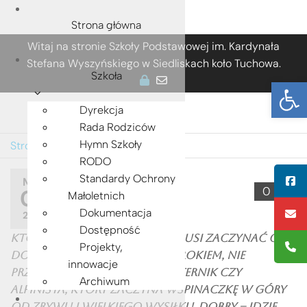
Strona główna
Przejdź
Witaj na stronie Szkoły Podstawowej im. Kardynała
do
Stefana Wyszyńskiego w Siedliskach koło Tuchowa.
treści
Szkoła
Ot
Dyrekcja
Rada Rodziców
Hymn Szkoły
Strona główna
»
2
RODO
2
Standardy Ochrony
MAJ
0
06
Małoletnich
przez
ADMIN
Dokumentacja
2023
Dostępność
Kto chce wejść na szczyt, musi zaczynać od
Projekty,
dołu, a potem iść krok za krokiem, nie
innowacje
przyspieszając go. Zły to taternik czy
Archiwum
alpinista, który zaczyna wspinaczkę w góry
od zrywu i wielkiego wysiłku. Dobry – idzie