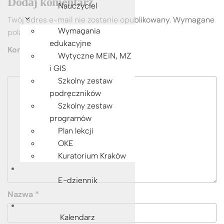
b
n
A
Li
Dodaj komentarz
Nauczyciel
o
g
p
n
Twój adres e-mail nie zostanie opublikowany.
Wymagane
o
er
p
k
Wymagania
pola są oznaczone
*
edukacyjne
k
Komentarz
*
Wytyczne MEiN, MZ
i GIS
Szkolny zestaw
podręczników
Szkolny zestaw
programów
Plan lekcji
OKE
Kuratorium Kraków
E-dziennik
Nazwa
*
Kalendarz