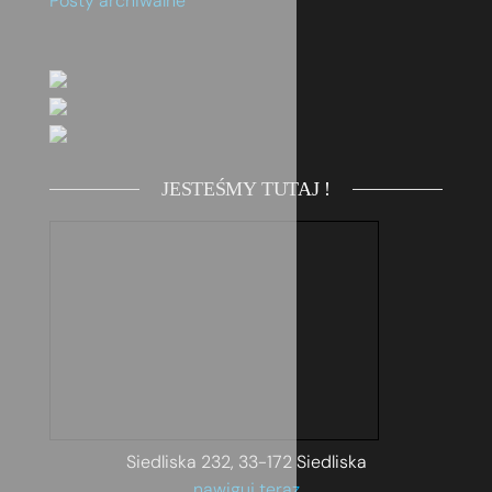
Posty archiwalne
JESTEŚMY TUTAJ !
Siedliska 232, 33-172 Siedliska
nawiguj teraz