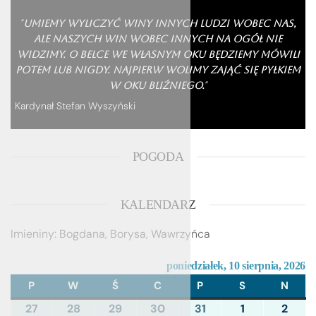
"
Umiemy wyliczyć winy innych ludzi wobec nas,
ale naszych win wobec innych na ogół nie
widzimy. O belce we własnym oku będziemy mówili
potem lub nigdy. Najpierw wolimy zająć się pyłkiem
"
w oku bliźniego.
Kardynał Stefan Wyszyński
POGODA
KALENDARZ
Imieniny
:
Bogdana
,
Borysa
,
Wawrzyńca
poniedziałek, 10 sierpnia, 2026
P
PONIEDZIAŁEK
W
WTOREK
Ś
ŚRODA
C
CZWARTEK
P
PIĄTEK
S
SOBOTA
N
NIED
27
27/07/2026
28
28/07/2026
29
29/07/2026
30
30/07/2026
31
31/07/2026
1
01/08/2026
2
02/0