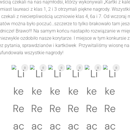
iowścią czekali na nas najmłodsi, którzy wykonywali „Kartki z k
miast laureaci z klas 1, 2 i 3 otrzymali piękne nagrody. Wszy
 czekali z niecierpliwością uczniowie klas 4, 6a i 7. Od wczor
iatów można było poczuć…szczerze to tylko brakowało tam jeszc
rodnicze! Brawo!!! Na samym końcu nastapiło rozwiązanie w mi
iezwykle ozdobiło nasze korytarze. I miejsce w tym konkursie zaj
bez pytania, sprawdzianów i kartkówek Przywitaliśmy wiosnę na z
ufundowała wszystkie nagrody!
0
0
0
0
0
0