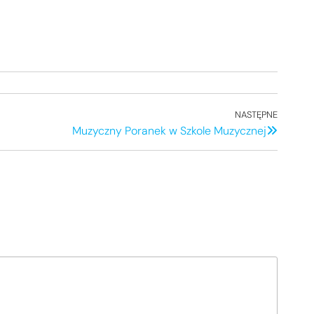
NASTĘPNE
Nastę
Muzyczny Poranek w Szkole Muzycznej
wpis