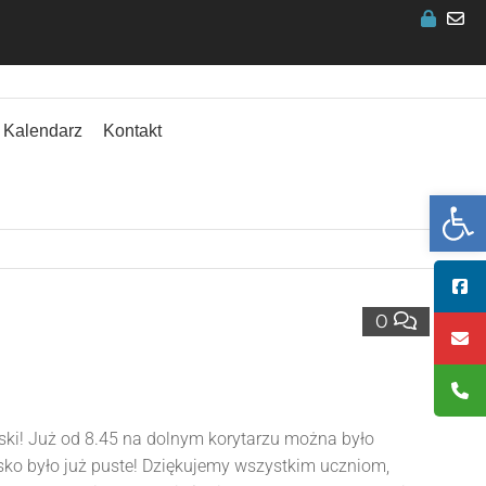
Kalendarz
Kontakt
Ot
0
wski! Już od 8.45 na dolnym korytarzu można było
toisko było już puste! Dziękujemy wszystkim uczniom,