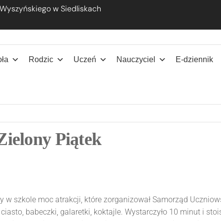
 Wyszyńskiego w Siedliskach
ana Wyszyńskiego w Siedliskach
oła
Rodzic
Uczeń
Nauczyciel
E-dziennik
Zielony Piątek
śmy w szkole moc atrakcji, które zorganizował Samorząd Ucznio
ciasto, babeczki, galaretki, koktajle. Wystarczyło 10 minut i s