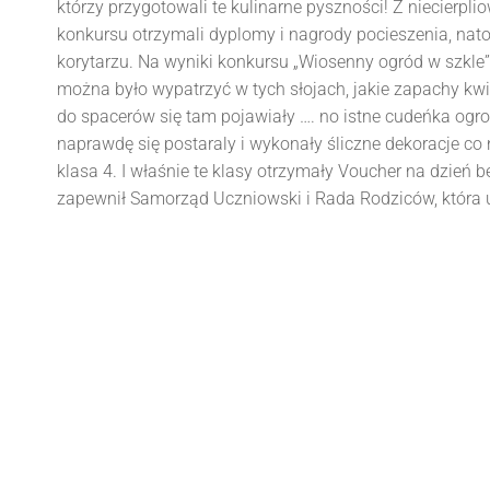
którzy przygotowali te kulinarne pyszności! Z niecierpl
konkursu otrzymali dyplomy i nagrody pocieszenia, nato
korytarzu. Na wyniki konkursu „Wiosenny ogród w szkle”
można było wypatrzyć w tych słojach, jakie zapachy kw
do spacerów się tam pojawiały …. no istne cudeńka og
naprawdę się postaraly i wykonały śliczne dekoracje co n
klasa 4. I właśnie te klasy otrzymały Voucher na dzień 
zapewnił Samorząd Uczniowski i Rada Rodziców, która 