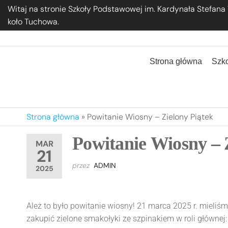
Przejdź
Witaj na stronie Szkoły Podstawowej im. Kardynała Stefana
do
koło Tuchowa.
treści
Szkoła Podstawowa im. Kardynała Stef
Strona główna
Szk
Strona główna
»
Powitanie Wiosny – Zielony Piątek
Powitanie Wiosny – 
MAR
21
przez
ADMIN
2025
Ależ to było powitanie wiosny! 21 marca 2025 r. mieli
zakupić zielone smakołyki ze szpinakiem w roli głównej: 