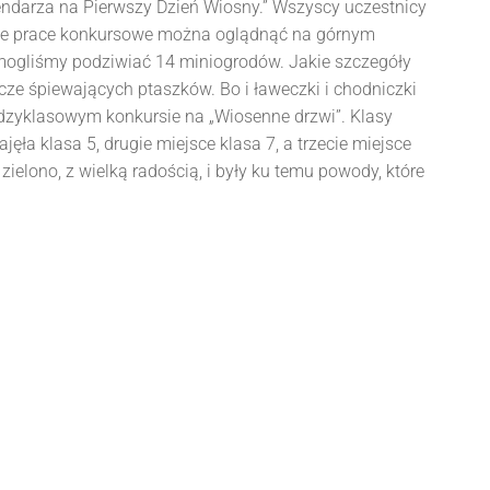
alendarza na Pierwszy Dzień Wiosny.” Wszyscy uczestnicy
stkie prace konkursowe można oglądnąć na górnym
aj mogliśmy podziwiać 14 miniogrodów. Jakie szczegóły
ze śpiewających ptaszków. Bo i ławeczki i chodniczki
ędzyklasowym konkursie na „Wiosenne drzwi”. Klasy
ęła klasa 5, drugie miejsce klasa 7, a trzecie miejsce
ielono, z wielką radością, i były ku temu powody, które