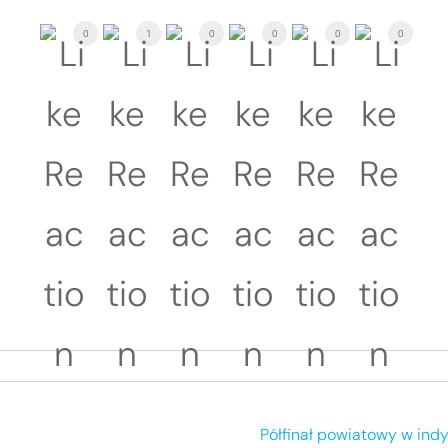
0
1
0
0
0
0
Półfinał powiatowy w ind