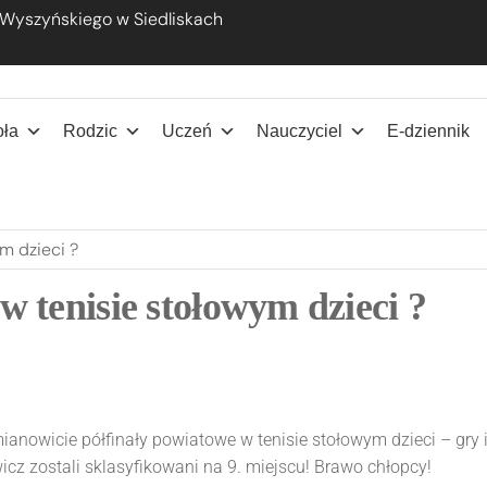
 Wyszyńskiego w Siedliskach
ana Wyszyńskiego w Siedliskach
oła
Rodzic
Uczeń
Nauczyciel
E-dziennik
m dzieci ?
w tenisie stołowym dzieci ?
mianowicie półfinały powiatowe w tenisie stołowym dzieci – gry
cz zostali sklasyfikowani na 9. miejscu! Brawo chłopcy!