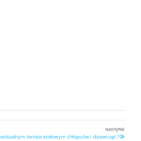
NASTĘPNE
Nastę
ywidualnym tenisie stołowym chłopców i dziewcząt ?
wpis