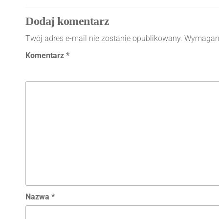
wpisu
o
g
p
n
Dodaj komentarz
o
er
p
k
k
Twój adres e-mail nie zostanie opublikowany.
Wymagane
Komentarz
*
Nazwa
*