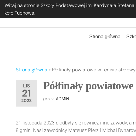
Przejdź
Witaj na stronie Szkoły Podstawowej im. Kardynała Stefana
do
koło Tuchowa.
treści
Szkoła Podstawowa im. Kardynała Stef
Strona główna
Szk
Strona główna
»
Półfinały powiatowe w tenisie stołowy
Półfinały powiatowe 
LIS
21
przez
ADMIN
2023
21 listopada 2023 r. odbyły się również inne zawody, a 
8 gmin. Nasi zawodnicy Mateusz Pierz i Michał Dynarowi