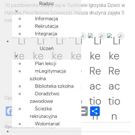
Rodzic
10 października odbyły się w Tuchowie Igrzyska Dzieci w
Halowej Piłce Nożnej Dziewcząt. Nasza drużyna zajęła 5
Informacja
miejsce!
Rekrutacja
Integracja
1
0
0
0
0
0
Uczeń
Plan lekcji
mLegitymacja
szkolna
Biblioteka szkolna
Doradztwo
Opcje udostępniania:
zawodowe
F
M
T
W
E
C
Pr
S
Ścieżka
rekrutacyjna
a
e
wi
h
m
o
in
h
Wolontariat
Opublikowano w
Relacja
c
ss
tt
at
ail
p
t
ar