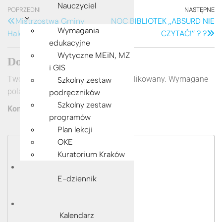
e
e
er
s
y
e
Nauczyciel
Nawigacja
Poprzedni
POPRZEDNI
NASTĘPNE
N
b
n
A
Li
Mistrzostwa Gminy
NOC BIBLIOTEK ,,ABSURD NIE
wpis
w
wpisu
Wymagania
Halowej Piłki Nożnej ⚽️
CZYTAĆ!’’ ? ?
o
g
p
n
edukacyjne
o
er
p
k
Wytyczne MEiN, MZ
Dodaj komentarz
k
i GIS
Twój adres e-mail nie zostanie opublikowany.
Wymagane
Szkolny zestaw
pola są oznaczone
*
podręczników
Szkolny zestaw
Komentarz
*
programów
Plan lekcji
OKE
Kuratorium Kraków
E-dziennik
Kalendarz