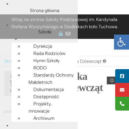
Strona główna
Przejdź
Witaj na stronie Szkoły Podstawowej im. Kardynała
do
Stefana Wyszyńskiego w Siedliskach koło Tuchowa.
treści
Szkoła
Ot
Dyrekcja
Rada Rodziców
Hymn Szkoły
Strona główna
»
Halowa Piłka Nożna Dziewcząt ⚽️
RODO
Halowa Piłka
Standardy Ochrony
PAŹ
0
10
Małoletnich
Nożna Dziewcząt
Dokumentacja
2023
⚽️
Dostępność
Projekty,
innowacje
przez
ADMIN
Archiwum