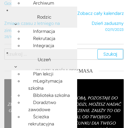
Google
Archiwum
Zobacz cały kalendarz
Rodzic
Nawigacja
Zmiana czasu z letniego na
Dzień zaduszny
02/11/2023
zimowy
Informacja
wpisu
28/10/2023
Rekrutacja
Integracja
Szukaj:
Uczeń
ZŁOTE MYŚLI PRYMASA
Plan lekcji
mLegitymacja
szkolna
Biblioteka szkolna
"
Wszystko to, co jest przed Tobą, pozostaje do
Doradztwo
zdobycia. Życiu, które nadchodzi, możesz nadać
zawodowe
głębszą treść, wartość i znaczenie. Zależy to od
Ścieżka
Twojej oceny życia i czasu, od Twojego
stosunku do pracy, od szacunku dla Twego
rekrutacyjna