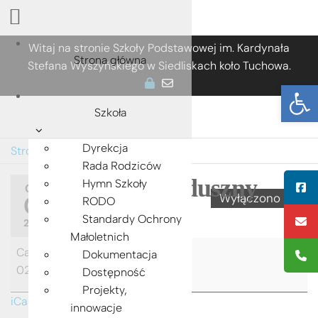
Przejdź
Witaj na stronie Szkoły Podstawowej im. Kardynała
Strona główna
do
Stefana Wyszyńskiego w Siedliskach koło Tuchowa.
treści
Ot
Szkoła
Dyrekcja
Strona główna
»
Dzień zaduszny
Rada Rodziców
Dzień zaduszny
Hymn Szkoły
CZE
Wyłączono
01
RODO
przez
Standardy Ochrony
ADMIN
2023
Małoletnich
Dzień
Cały dzień
Dokumentacja
zaduszny
02/11/2023
Dostępność
Projekty,
iCal
innowacje