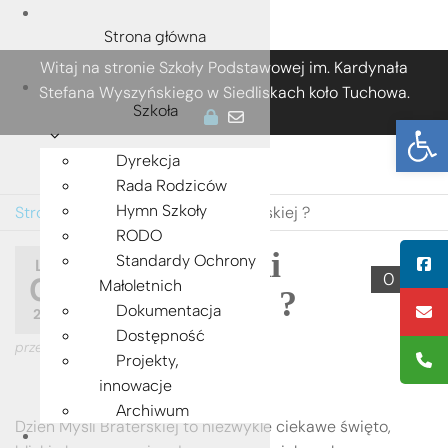
Strona główna
Przejdź
Witaj na stronie Szkoły Podstawowej im. Kardynała
do
Stefana Wyszyńskiego w Siedliskach koło Tuchowa.
treści
Szkoła
Ot
Dyrekcja
Rada Rodziców
Hymn Szkoły
Strona główna
»
Dzień Myśli Braterskiej ?
RODO
Dzień Myśli
Standardy Ochrony
LUT
0
09
Małoletnich
Braterskiej ?
Dokumentacja
2024
Dostępność
przez
ADMIN
Projekty,
innowacje
Archiwum
Dzień Myśli Braterskiej to niezwykle ciekawe święto,