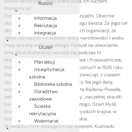
bliskie harcerzom i mało znane poza ich ruchem.
Rodzic
Poznajmy je!
Dzień Myśli Braterskiej to święto przyjaźni. Obecnie
Informacja
obchodzą je skauci i harcerze z całego świata. Za jego cel
Rekrutacja
obrano przypomnienie członkom tych organizacji, że
Integracja
mimo różniących ich kolorów skóry, narodowości i wieku
mają ze sobą wiele wspólnego. Pomysł na utworzenie
Uczeń
Dnia Myśli Braterskiej narodził się podczas IV
Międzynarodowej Konferencji Skautek i Przewodniczek,
Plan lekcji
która odbyła się w Stanach Zjednoczonych w 1926 roku.
mLegitymacja
Pierwotnie było to jedynie święto dziewcząt, z czasem
szkolna
zaczęli je obchodzić również chłopcy. Na jego datę
Biblioteka szkolna
wybrano rocznicę urodzin sir Roberta Badena-Powella,
Doradztwo
założyciela skautingu, oraz jego żony, „naczelnej skautki
zawodowe
świata”, Olave Baden-Powell – 22 lutego. Dzień Myśli
Ścieżka
Braterskiej obchodzą skauci ze wszystkich krajów, w
rekrutacyjna
których istnieją organizacje harcerskie.
Wolontariat
W związku z tym zbliżającym się świętem, Kustoszki