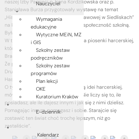
naszej Izby Pamięci p. Irena Kordzikowska oraz p.
Nauczyciel
Stanisława Burza przygotowały wystawę na temat
„Historii harcerstwa w Szkole Podstawowej w Siedliskach”
Wymagania
na którą serdecznie zaprosiły całą społeczność szkolną.
edukacyjne
Była to niezwykła lekcja historii.
Wytyczne MEiN, MZ
W tym dniu jakże znaczące są słowa piosenki harcerskiej,
i GIS
którą mieliśmy okazję zaśpiewać:
Szkolny zestaw
Bratnie słowo sobie dajem,
podręczników
Że pomagać będziem wzajem,
Szkolny zestaw
Druh druhowi, druhnie druh,
programów
Hasło znaj: Czuj duch!
Plan lekcji
O tym, że braterstwo jest podstawą idei harcerskiej,
OKE
mówi cytat założyciela skautingu „Nie liczy się to, ile
Kuratorium Kraków
posiadasz, ale ile dajesz innym i jak się z nimi dzielisz.
Pomagając innym, pomagasz i sobie. Starajcie się
E-dziennik
zostawić ten świat choć trochę lepszym, niż go
zastaliście”.
Kalendarz
0
0
0
0
0
0